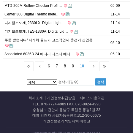
MTD-205M Reflow Checker Profil…
05-09
Center 300 Digital Thermo mete…
11-14
디지털조도계, 2330LX, Digital Light …
11-14
디지털조도계, TES-1330A, Digital Lig…
11-14
주문 받습니다/ 지게차 골프카 고소작업대 충전기 산업용…
05-10
Associated 6036B-24 배터리 테스터 배터…
05-10
6
7
8
9
10
회사소개
개인정보취급방침
서비스이용약관
TEL. 070-7724-4989 FAX. 070-8824-4990
충청남도 천안시 동남구 목천읍 동평1길 33
대표:임경자 사업자등록번호:312-30-06675
개인정보관리책임자:아이중고