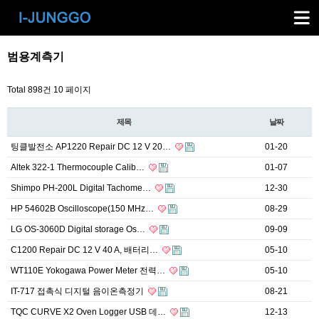
범용계측기
Total 898건
10 페이지
제목
날짜
팅클발전소 AP1220 Repair DC 12 V 20…
01-20
Altek 322-1 Thermocouple Calib…
01-07
Shimpo PH-200L Digital Tachome…
12-30
HP 54602B Oscilloscope(150 MHz…
08-29
LG OS-3060D Digital storage Os…
09-09
C1200 Repair DC 12 V 40 A, 배터리…
05-10
WT110E Yokogawa Power Meter 전력…
05-10
IT-717 접촉식 디지털 음이온측정기
08-21
TQC CURVE X2 Oven Logger USB 데…
12-13