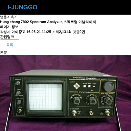
범용계측기
Hung chang 7802 Spectrum Analyzer, 스펙트럼 아날라이저
페이지 정보
작성자
아이중고
16-05-21 11:25
조회
2,131회
댓글
0건
관련링크
목록
본문