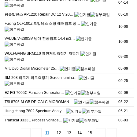
04-14
팅클발전소 AP1220 Repair DC 12 V 20…
05-10
Fuxing OLF100Z 오일레스 소형 에어펌프 공…
10-08
VALUE V-i280SV 냉매 진공펌프 14.4 m3…
10-08
WOLFGANG SRM110 표면저항측정기 저항계
09-30
Mitutoyo Digital Micrometer 25…
05-09
SM-208 휘도계 휘도측정기 Screen lumina…
09-25
EZ FG-7005C Function Generator…
05-09
TSI 8705-M-GB DP-CALC MICROMAN…
05-22
Hung chang 7802 Spectrum Analy…
05-21
Transcat 3333E Process Voltage…
08-03
11
12
13
14
15