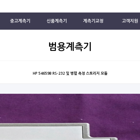
중고계측기
신품계측기
계측기교정
고객지원
범용계측기
HP 54659B RS-232 및 병렬 측정 스토리지 모듈