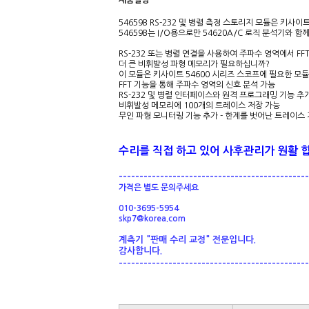
제품설명
54659B RS-232 및 병렬 측정 스토리지 모듈은 키사이트
54659B는 I/O용으로만 54620A/C 로직 분석기와 함
RS-232 또는 병렬 연결을 사용하여 주파수 영역에서 F
더 큰 비휘발성 파형 메모리가 필요하십니까?
이 모듈은 키사이트 54600 시리즈 스코프에 필요한 모
FFT 기능을 통해 주파수 영역의 신호 분석 가능
RS-232 및 병렬 인터페이스와 원격 프로그래밍 기능 추
비휘발성 메모리에 100개의 트레이스 저장 가능
무인 파형 모니터링 기능 추가 - 한계를 벗어난 트레이스
수리를 직접 하고 있어
사후관리가 원활 
----------------------------------------------
가격은 별도 문의주세요
010-3695-5954
skp7@korea.com
계측기 "판매 수리 교정" 전문입니다.
감사합니다.
----------------------------------------------