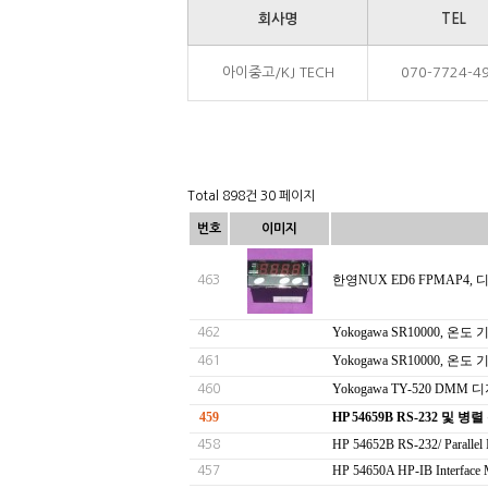
회사명
TEL
아이중고/KJ TECH
070-7724-4
Total 898건
30 페이지
번호
이미지
한영NUX ED6 FPMAP4, 디지
463
Yokogawa SR10000, 온도 기
462
Yokogawa SR10000, 온도 기
461
Yokogawa TY-520 DM
460
459
HP 54659B RS-232 및
HP 54652B RS-232/ Parallel 
458
HP 54650A HP-IB Interface M
457