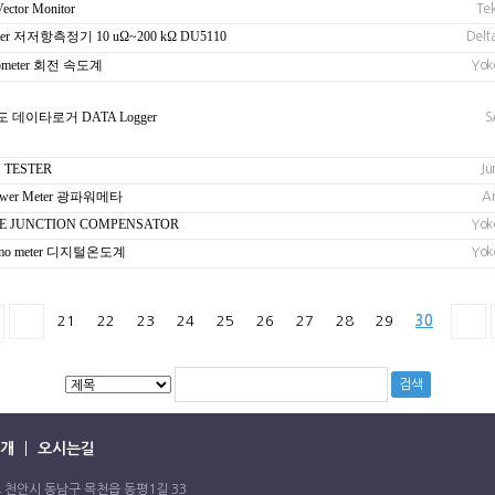
Vector Monitor
Tek
 Meter 저저항측정기 10 uΩ~200 kΩ DU5110
Delt
achometer 회전 속도계
Yok
온습도 데이타로거 DATA Logger
S
RY TESTER
Ju
l Power Meter 광파워메타
An
NCE JUNCTION COMPENSATOR
Yok
Thermo meter 디지털온도계
Yok
21
22
23
24
25
26
27
28
29
30
개
오시는길
충청남도 천안시 동남구 목천읍 동평1길 33