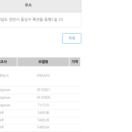
주소
남도 천안시 동남구 목천읍 동평1길 33
목록
제조사
모델명
가격
영NUX
FPMAP4
ogawa
SR10001
ogawa
SR10006
ogawa
TY-520
HP
54659B
HP
54652B
HP
54650A