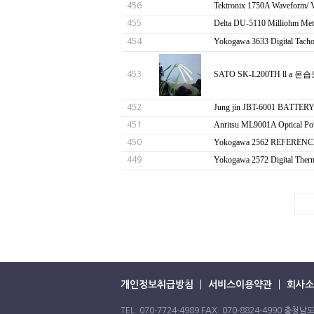
Tektronix 1750A Waveform/ 
456
Delta DU-5110 Milliohm
455
Yokogawa 3633 Digital T
454
SATO SK-L200TH ll a 
453
Jung jin JBT-6001 BATTE
452
Anritsu ML9001A Optica
451
Yokogawa 2562 REFERE
450
Yokogawa 2572 Digital 
449
개인정보취급방침
서비스이용약관
회사소
TEL. 070-7724-4989 FAX. 070-8824-4990 