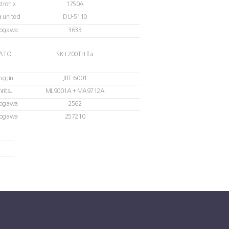
tronix
1750A
a united
DU-5110
ogawa
3633
ATO
SK-L200TH ll a
ng jin
JBT-6001
ritsu
ML9001A + MA9712A
ogawa
2562
ogawa
257210