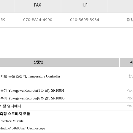
FAX
H.P
989
070-8824-4990
010-3695-5954
충청
상품명
털 온도조절기, Temperature Controller
한
록계 Yokogawa Recorder(1 채널), SR10001
Yok
록계 Yokogawa Recorder(6 채널), SR10006
Yok
M 디지털 멀티메타
Yok
 병렬 측정 스토리지 모듈
Interface M0dule
odule/ 54600 ser' Oscilloscope