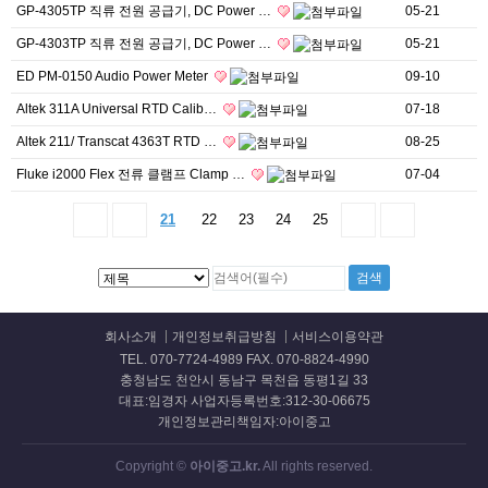
GP-4305TP 직류 전원 공급기, DC Power …
05-21
GP-4303TP 직류 전원 공급기, DC Power …
05-21
ED PM-0150 Audio Power Meter
09-10
Altek 311A Universal RTD Calib…
07-18
Altek 211/ Transcat 4363T RTD …
08-25
Fluke i2000 Flex 전류 클램프 Clamp …
07-04
21
22
23
24
25
회사소개
개인정보취급방침
서비스이용약관
TEL. 070-7724-4989 FAX. 070-8824-4990
충청남도 천안시 동남구 목천읍 동평1길 33
대표:임경자 사업자등록번호:312-30-06675
개인정보관리책임자:아이중고
Copyright ©
아이중고.kr.
All rights reserved.