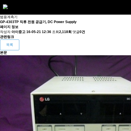
범용계측기
GP-4303TP 직류 전원 공급기, DC Power Supply
페이지 정보
작성자
아이중고
16-05-21 12:36
조회
2,118회
댓글
0건
관련링크
목록
본문