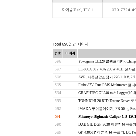
아이중고/KJ TECH
070-7724-4
Total 898건
21 페이지
번호
이미지
Yokogawa CL220 클램프 메타, Clamp 
598
EL-800A 50V 40A 200W 4CH 전
597
AVR, 자동전압조정기 220/110 V, 2.5
596
Fluke 87V True RMS Multimeter 
595
GRAPHTEC GL240 midi Logger(10 
594
TOHNICHI 26 RTD Torque Drive
593
IMADA 푸쉬풀게이지, FB-50 kg Push 
592
591
Mitutoyo Digimatic Caliper CD-
DAE GIL DGP-3030 직류전원공급기 DC
590
GP-4305TP 직류 전원 공급기, DC Pow
589