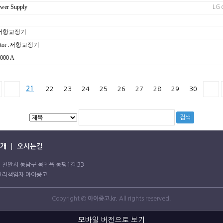
er Supply
LG o
ator 저항교정기
librator .저항교정기
2000 A
21
22
23
24
25
26
27
28
29
30
개
오시는길
충청남도 천안시 동남구 목천읍 동평1길 33
정보관리책임자:아이중고
Copyright ©
아이중고.kr.
All rights reserved.
모바일 버전으로 보기