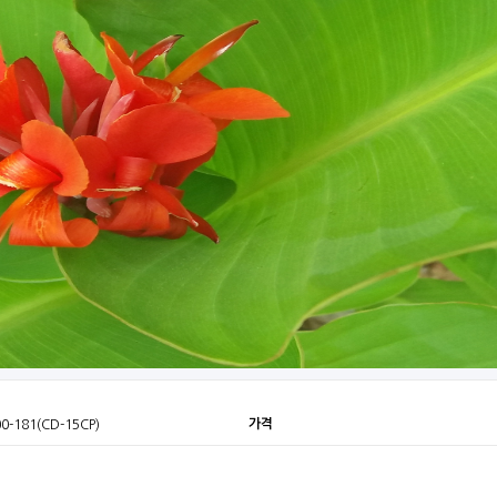
가격
00-181(CD-15CP)