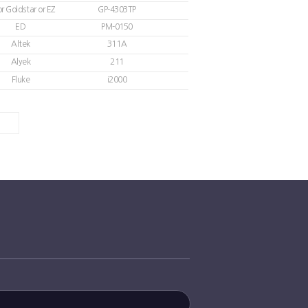
r Goldstar or EZ
GP-4303TP
ED
PM-0150
Altek
311A
Alyek
211
Fluke
i2000