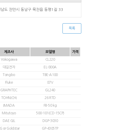
남도 천안시 동남구 목천읍 동평1길 33
목록
제조사
모델명
가격
Yokogawa
CL220
대길전자
EL-800A
Tongbo
TBE-A100
Fluke
87V
GRAPHTEC
GL240
TOHNICHI
26 RTD
IMADA
FB-50 kg
Mitutoyo
500-181(CD-15CP)
DAE GIL
DGP-3030
G or Goldstar
GP-4305TP